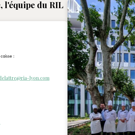
, l'équipe du RIL
caisse :
delattre@ria-lyon.com
m