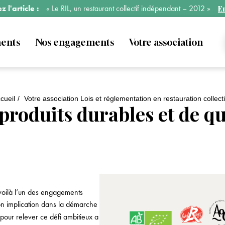
 l'article :
« Le RIL, un restaurant collectif indépendant – 2012 »
En
ments
Nos engagements
Votre association
cueil
Votre association
Lois et réglementation en restauration collect
produits durables et de qu
 voilà l’un des engagements
n implication dans la démarche
pour relever ce défi ambitieux a