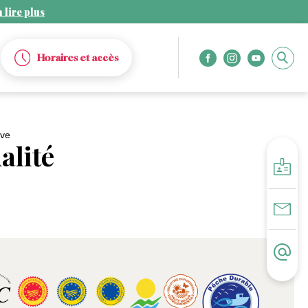
 lire plus
Horaires et accès
ive
alité